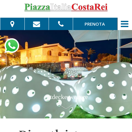
PRENOTA
Vom:
Bis:
Erwachsene:
Kinder:
entdecke weitere