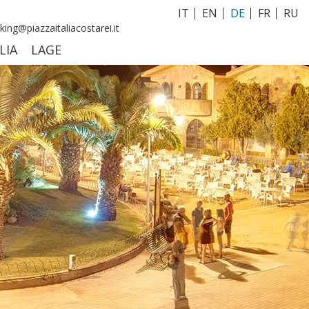
IT
EN
DE
FR
RU
ing@piazzaitaliacostarei.it
LIA
LAGE